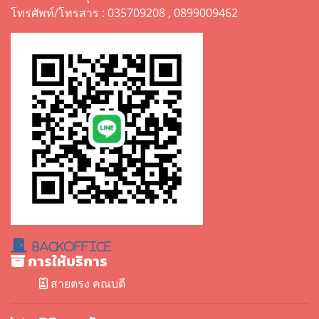
โทรศัพท์/โทรสาร : 035709208 , 0899009462
BackOffice
การให้บริการ
สายตรง คณบดี