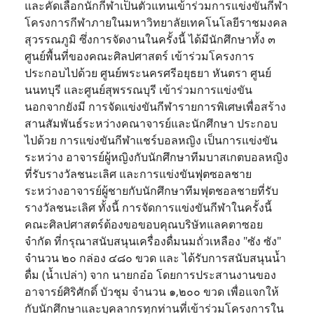
และคัดเลือกนักกีฬาเป็นตัวแทนเข้าร่วมการแข่งขันกีฬา
โครงการกีฬาภายในมหาวิทยาลัยเทคโนโลยีราชมงคล
สุวรรณภูมิ ซึ่งการจัดงานในครั้งนี้ ได้มีนักศึกษาทั้ง ๓
ศูนย์พื้นที่ของคณะศิลปศาสตร์ เข้าร่วมโครงการ
ประกอบไปด้วย ศูนย์พระนครศรีอยุธยา หันตรา ศูนย์
นนทบุรี และศูนย์สุพรรณบุรี เข้าร่วมการแข่งขัน
นอกจากยังมี การจัดแข่งขันกีฬารายการพิเศษเพื่อสร้าง
สานสัมพันธ์ระหว่างคณาจารย์และนักศึกษา ประกอบ
ไปด้วย การแข่งขันกีฬาแชร์บอลหญิง เป็นการแข่งขัน
ระหว่าง อาจารย์ผู้หญิงกับนักศึกษาทีมบาสเกตบอลหญิง
ที่รับรางวัลชนะเลิศ และการแข่งขันฟุตซอลชาย
ระหว่างอาจารย์ผู้ชายกับนักศึกษาทีมฟุตชอลชายที่รับ
รางวัลชนะเลิศ ทั้งนี้ การจัดการแข่งขันกีฬาในครั้งนี้
คณะศิลปศาสตร์ต้องขอขอบคุณบริษัทแลคตาซอย
จำกัด ที่กรุณาสนับสนุนเครื่องดื่มนมถั่วเหลือง "ซัง ซัง"
จำนวน ๒๐ กล่อง ๔๘๐ ขวด และ ได้รับการสนับสนุนน้ำ
ดื่ม (น้ำเปล่า) จาก นายกอ๋อ โดยการประสานงานของ
อาจารย์ศิริศักดิ์ บัวชุม จำนวน ๑,๒๐๐ ขวด เพื่อแจกให้
กับนักศึกษาและบุคลากรทุกท่านที่เข้าร่วมโครงการใน