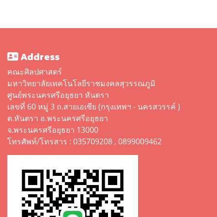
Address
คณะศิลปศาสตร์
มหาวิทยาลัยเทคโนโลยีราชมงคลสุวรรณภูมิ
ศูนย์พระนครศรีอยุธยา หันตรา
เลขที่ 60 หมู่ 3 ถ.สายเอเซีย (กรุงเทพฯ - นครสวรรค์ )
ต.หันตรา อ.พระนครศรีอยุธยา
จ.พระนครศรีอยุธยา 13000
โทรศัพท์/โทรสาร : 035709208 , 0899009462