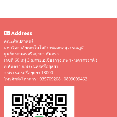
Address
คณะศิลปศาสตร์
มหาวิทยาลัยเทคโนโลยีราชมงคลสุวรรณภูมิ
ศูนย์พระนครศรีอยุธยา หันตรา
เลขที่ 60 หมู่ 3 ถ.สายเอเซีย (กรุงเทพฯ - นครสวรรค์ )
ต.หันตรา อ.พระนครศรีอยุธยา
จ.พระนครศรีอยุธยา 13000
โทรศัพท์/โทรสาร : 035709208 , 0899009462