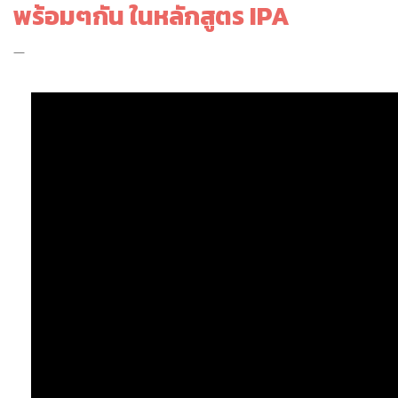
พร้อมๆกัน ในหลักสูตร IPA