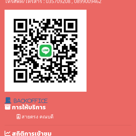
โทรศัพท์/โทรสาร : 035709208 , 0899009462
BackOffice
การให้บริการ
สายตรง คณบดี
สถิติการเข้าชม