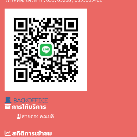
โทรศัพท์/โทรสาร : 035709208 , 0899009462
BackOffice
การให้บริการ
สายตรง คณบดี
สถิติการเข้าชม