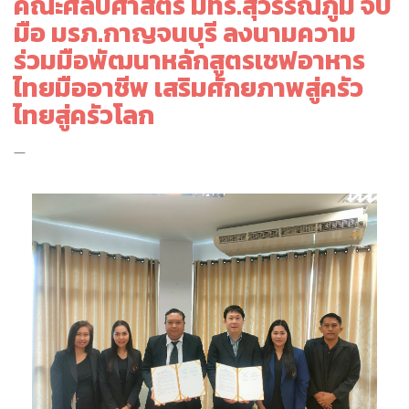
คณะศิลปศาสตร์ มทร.สุวรรณภูมิ จับ
มือ มรภ.กาญจนบุรี ลงนามความ
ร่วมมือพัฒนาหลักสูตรเชฟอาหาร
ไทยมืออาชีพ เสริมศักยภาพสู่ครัว
ไทยสู่ครัวโลก