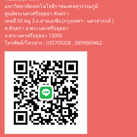
มหาวิทยาลัยเทคโนโลยีราชมงคลสุวรรณภูมิ
ศูนย์พระนครศรีอยุธยา หันตรา
เลขที่ 60 หมู่ 3 ถ.สายเอเซีย (กรุงเทพฯ - นครสวรรค์ )
ต.หันตรา อ.พระนครศรีอยุธยา
จ.พระนครศรีอยุธยา 13000
โทรศัพท์/โทรสาร : 035709208 , 0899009462