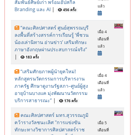
สัมพันธ์ศิษย์เก่า พร้อมอัปสกิล
แล้ว
Branding และ AI
|
456 ครั้ง
“คณะศิลปศาสตร์ ศูนย์สุพรรณบุรี
เมื่อ 4
ลงพื้นที่สร้างสรรค์การเรียนรู้ ‘พี่ชวน
เดือนที่
น้องเล่านิทาน อ่านข่าว’ เสริมทักษะ
แล้ว
ภาษาอังกฤษผ่านประสบการณ์จริง”
|
183 ครั้ง
“เสริมศักยภาพผู้นำยุคใหม่!
เมื่อ 4
หลักสูตรนวัตกรรมการบริหารงาน
เดือนที่
ภาครัฐ ศึกษาดูงานรัฐสภา–ศูนย์ผู้สูง
แล้ว
อายุบ้านบางแค มุ่งพัฒนานวัตกรรม
บริการสาธารณะ”
|
176 ครั้ง
คณะศิลปศาสตร์ มทร.สุวรรณภูมิ
คว้ารางวัลชนะเลิศ "การแข่งขัน
เมื่อ 5
ทักษะทางวิชาการศิลปศาสตร์ราช
เดือนที่