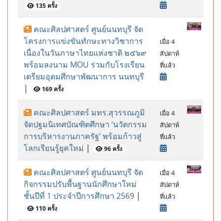
135 ครั้ง
คณะศิลปศาสตร์ ศูนย์นนทบุรี จัด
โครงการแข่งขันทักษะทางวิชาการ
เมื่อ 4
เนื่องในวันภาษาไทยแห่งชาติ ๒๕๖๙
สัปดาห์
พร้อมลงนาม MOU ร่วมกับโรงเรียน
ที่แล้ว
เตรียมอุดมศึกษาพัฒนาการ นนทบุรี
|
169 ครั้ง
คณะศิลปศาสตร์ มทร.สุวรรณภูมิ
เมื่อ 4
จัดปฐมนิเทศบัณฑิตศึกษา ‘นวัตกรรม
สัปดาห์
การบริหารงานภาครัฐ’ พร้อมก้าวสู่
ที่แล้ว
โลกเรียนรู้ยุคใหม่
|
96 ครั้ง
คณะศิลปศาสตร์ ศูนย์นนทบุรี จัด
เมื่อ 4
กิจกรรมปรับพื้นฐานนักศึกษาใหม่
สัปดาห์
ชั้นปีที่ 1 ประจำปีการศึกษา 2569
|
ที่แล้ว
110 ครั้ง