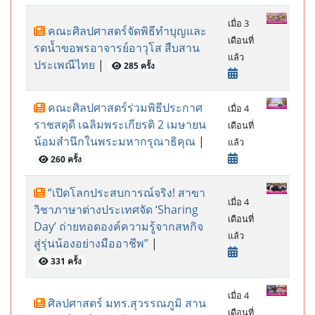
เมื่อ 3
คณะศิลปศาสตร์จัดพิธีทำบุญและ
เดือนที่
รดน้ำขอพรอาจารย์อาวุโส สืบสาน
แล้ว
ประเพณีไทย
|
285 ครั้ง
คณะศิลปศาสตร์ร่วมพิธีประกาศ
เมื่อ 4
ราชสดุดี เฉลิมพระเกียรติ 2 เมษายน
เดือนที่
น้อมสำนึกในพระมหากรุณาธิคุณ
|
แล้ว
260 ครั้ง
“เปิดโลกประสบการณ์จริง! สาขา
เมื่อ 4
วิชาภาษาต่างประเทศจัด ‘Sharing
เดือนที่
Day’ ถ่ายทอดองค์ความรู้จากสหกิจ
แล้ว
สู่รุ่นน้องอย่างมืออาชีพ”
|
331 ครั้ง
เมื่อ 4
ศิลปศาสตร์ มทร.สุวรรณภูมิ สาน
เดือนที่