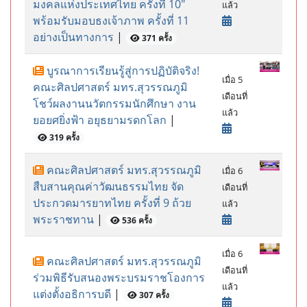
มงคลแห่งประเทศไทย ครั้งที่ 10"
แล้ว
พร้อมรับมอบธงเจ้าภาพ ครั้งที่ 11
อย่างเป็นทางการ
|
371 ครั้ง
บูรณาการเรียนรู้สู่การปฏิบัติจริง!
เมื่อ 5
คณะศิลปศาสตร์ มทร.สุวรรณภูมิ
เดือนที่
โชว์ผลงานนวัตกรรมนักศึกษา งาน
แล้ว
ยอยศยิ่งฟ้า อยุธยามรดกโลก
|
319 ครั้ง
คณะศิลปศาสตร์ มทร.สุวรรณภูมิ
เมื่อ 6
สืบสานคุณค่าวัฒนธรรมไทย จัด
เดือนที่
ประกวดมารยาทไทย ครั้งที่ 9 ถ้วย
แล้ว
พระราชทาน
|
536 ครั้ง
เมื่อ 6
คณะศิลปศาสตร์ มทร.สุวรรณภูมิ
เดือนที่
ร่วมพิธีรับสนองพระบรมราชโองการ
แล้ว
แต่งตั้งอธิการบดี
|
307 ครั้ง