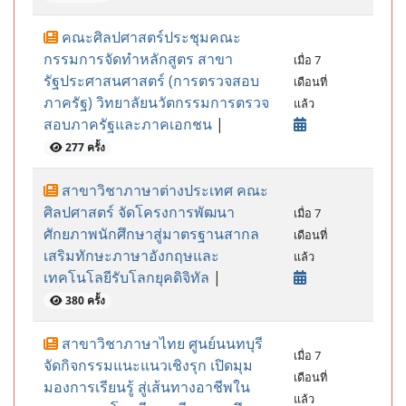
คณะศิลปศาสตร์ประชุมคณะ
กรรมการจัดทำหลักสูตร สาขา
เมื่อ 7
รัฐประศาสนศาสตร์ (การตรวจสอบ
เดือนที่
ภาครัฐ) วิทยาลัยนวัตกรรมการตรวจ
แล้ว
สอบภาครัฐและภาคเอกชน
|
277 ครั้ง
สาขาวิชาภาษาต่างประเทศ คณะ
ศิลปศาสตร์ จัดโครงการพัฒนา
เมื่อ 7
ศักยภาพนักศึกษาสู่มาตรฐานสากล
เดือนที่
เสริมทักษะภาษาอังกฤษและ
แล้ว
เทคโนโลยีรับโลกยุคดิจิทัล
|
380 ครั้ง
สาขาวิชาภาษาไทย ศูนย์นนทบุรี
เมื่อ 7
จัดกิจกรรมแนะแนวเชิงรุก เปิดมุม
เดือนที่
มองการเรียนรู้ สู่เส้นทางอาชีพใน
แล้ว