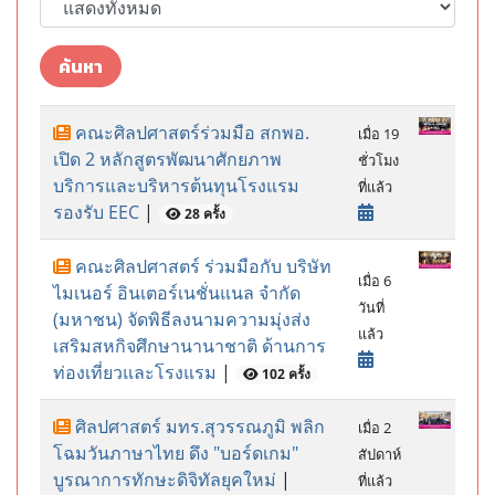
ค้นหา
คณะศิลปศาสตร์ร่วมมือ สกพอ.
เมื่อ 19
เปิด 2 หลักสูตรพัฒนาศักยภาพ
ชั่วโมง
บริการและบริหารต้นทุนโรงแรม
ที่แล้ว
รองรับ EEC
|
28 ครั้ง
คณะศิลปศาสตร์ ร่วมมือกับ บริษัท
เมื่อ 6
ไมเนอร์ อินเตอร์เนชั่นแนล จํากัด
วันที่
(มหาชน) จัดพิธีลงนามความมุ่งส่ง
แล้ว
เสริมสหกิจศึกษานานาชาติ ด้านการ
ท่องเที่ยวและโรงแรม
|
102 ครั้ง
ศิลปศาสตร์ มทร.สุวรรณภูมิ พลิก
เมื่อ 2
โฉมวันภาษาไทย ดึง "บอร์ดเกม"
สัปดาห์
บูรณาการทักษะดิจิทัลยุคใหม่
|
ที่แล้ว