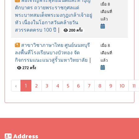
พิธีเจริญพระพุทธมนต์และทำบุญ
เมื่อ 8
ตักบาตร ถวายพระราชกุศลแด่
เดือนที่
พระบาทสมเด็จพระมงกุฎเกล้าเจ้าอยู่
แล้ว
หัว เนื่องในโอกาสวันคล้ายวัน
สวรรคตครบ 100 ปี
|
200 ครั้ง
สาขาวิชาภาษาไทย ศูนย์นนทบุรี
เมื่อ 8
ลงพื้นที่โรงเรียนบางบัวทอง จัด
เดือนที่
กิจกรรมแนะแนวสู่รั้วมหาวิทยาลัย
|
แล้ว
272 ครั้ง
2
3
4
5
6
7
8
9
10
11
‹
1
Address