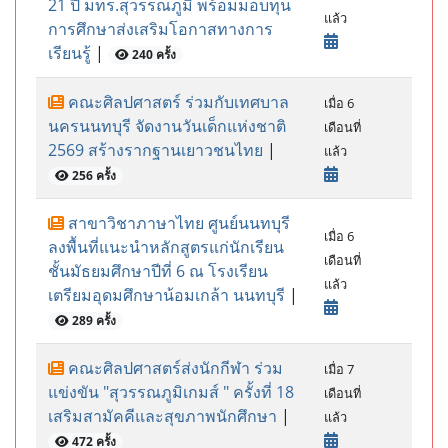
21 ปี มทร.สุวรรณภูมิ พร้อมมอบทุน
แล้ว
การศึกษาส่งเสริมโอกาสทางการ
เรียนรู้
|
240 ครั้ง
คณะศิลปศาสตร์ ร่วมกับเทศบาล
เมื่อ 6
นครนนทบุรี จัดงานวันเด็กแห่งชาติ
เดือนที่
2569 สร้างรากฐานเยาวชนไทย
|
แล้ว
256 ครั้ง
สาขาวิชาภาษาไทย ศูนย์นนทบุรี
เมื่อ 6
ลงพื้นที่แนะนำหลักสูตรแก่นักเรียน
เดือนที่
ชั้นมัธยมศึกษาปีที่ 6 ณ โรงเรียน
แล้ว
เตรียมอุดมศึกษาน้อมเกล้า นนทบุรี
|
289 ครั้ง
คณะศิลปศาสตร์ส่งนักกีฬา ร่วม
เมื่อ 7
แข่งขัน "สุวรรณภูมิเกมส์ " ครั้งที่ 18
เดือนที่
เสริมสามัคคีและสุขภาพนักศึกษา
|
แล้ว
472 ครั้ง